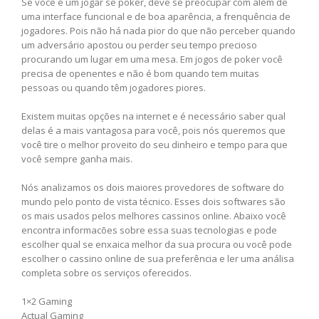
Se você é um jogar se poker, deve se preocupar com além de
uma interface funcional e de boa aparência, a frenquência de
jogadores. Pois não há nada pior do que não perceber quando
um adversário apostou ou perder seu tempo precioso
procurando um lugar em uma mesa. Em jogos de poker você
precisa de openentes e não é bom quando tem muitas
pessoas ou quando têm jogadores piores.
Existem muitas opções na internet e é necessário saber qual
delas é a mais vantagosa para você, pois nós queremos que
você tire o melhor proveito do seu dinheiro e tempo para que
você sempre ganha mais.
Nós analizamos os dois maiores provedores de software do
mundo pelo ponto de vista técnico. Esses dois softwares são
os mais usados pelos melhores cassinos online. Abaixo você
encontra informacões sobre essa suas tecnologias e pode
escolher qual se enxaica melhor da sua procura ou você pode
escolher o cassino online de sua preferência e ler uma análisa
completa sobre os serviços oferecidos.
1×2 Gaming
Actual Gaming