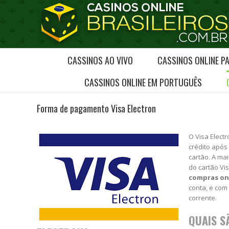
CASSINOS AO VIVO
CASSINOS ONLINE P
CASSINOS ONLINE EM PORTUGUÊS
Forma de pagamento Visa Electron
O Visa Elect
crédito após
cartão. A ma
do cartão Vi
compras onl
conta, e com
corrente.
QUAIS S