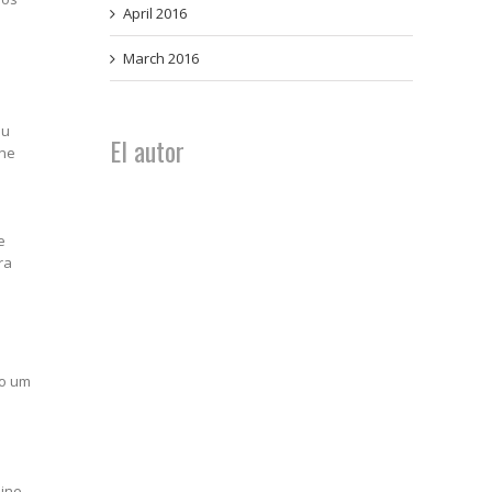
April 2016
March 2016
ou
El autor
ine
e
ra
mo um
ine,