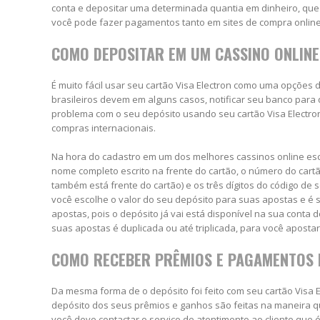
conta e depositar uma determinada quantia em dinheiro, que
você pode fazer pagamentos tanto em sites de compra online
COMO DEPOSITAR EM UM CASSINO ONLINE
É muito fácil usar seu cartão Visa Electron como uma opções
brasileiros devem em alguns casos, notificar seu banco para 
problema com o seu depósito usando seu cartão Visa Electron
compras internacionais.
Na hora do cadastro em um dos melhores cassinos online esco
nome completo escrito na frente do cartão, o número do cartã
também está frente do cartão) e os três dígitos do código de
você escolhe o valor do seu depósito para suas apostas e é 
apostas, pois o depósito já vai está disponível na sua conta 
suas apostas é duplicada ou até triplicada, para você aposta
COMO RECEBER PRÊMIOS E PAGAMENTOS 
Da mesma forma de o depósito foi feito com seu cartão Visa 
depósito dos seus prêmios e ganhos são feitas na maneira q
você deve contactar o serviço de atentimento ao cliente que