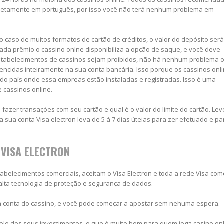
mpletamente em português, por isso você não terá nenhum problema em
o caso de muitos formatos de cartão de créditos, o valor do depósito será
cada prêmio o cassino onlne disponibiliza a opção de saque, e você deve
estabelecimentos de cassinos sejam proibidos, não há nenhum problema 
encidas inteiramente na sua conta bancária. Isso porque os cassinos onl
 do país onde essa empreas estão instaladas e registradas. Isso é uma
 cassinos online.
azer transaçòes com seu cartão e qual é o valor do limite do cartão. Lev
ua conta Visa electron leva de 5 à 7 dias úteias para zer efetuado e pa
 VISA ELECTRON
belecimentos comerciais, aceitam o Visa Electron e toda a rede Visa co
alta tecnologia de proteção e segurança de dados.
ua conta do cassino, e você pode começar a apostar sem nehuma espera.
trole dos seus investimentos, o que é muito bom para quem joga casino onl