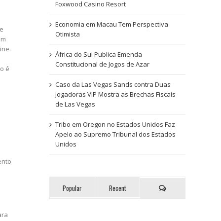
Foxwood Casino Resort
Economia em Macau Tem Perspectiva
de
Otimista
am
ine.
África do Sul Publica Emenda
Constitucional de Jogos de Azar
o é
Caso da Las Vegas Sands contra Duas
Jogadoras VIP Mostra as Brechas Fiscais
de Las Vegas
m
Tribo em Oregon no Estados Unidos Faz
Apelo ao Supremo Tribunal dos Estados
Unidos
ento
Popular
Recent
ara