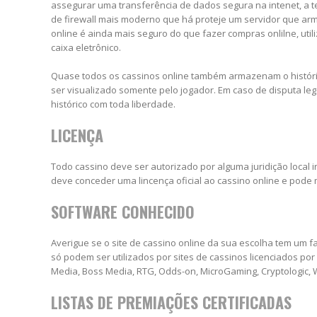
assegurar uma transferência de dados segura na intenet, a te
de firewall mais moderno que há proteje um servidor que ar
online é ainda mais seguro do que fazer compras onlilne, util
caixa eletrônico.
Quase todos os cassinos online também armazenam o histórico
ser visualizado somente pelo jogador. Em caso de disputa leg
histórico com toda liberdade.
LICENÇA
Todo cassino deve ser autorizado por alguma juridição local 
deve conceder uma lincença oficial ao cassino online e pode m
SOFTWARE CONHECIDO
Averigue se o site de cassino online da sua escolha tem um f
só podem ser utilizados por sites de cassinos licenciados por
Media, Boss Media, RTG, Odds-on, MicroGaming, Cryptologic,
LISTAS DE PREMIAÇÕES CERTIFICADAS