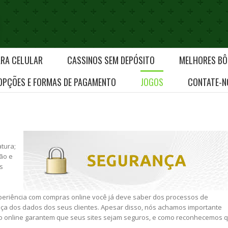
ARA CELULAR
CASSINOS SEM DEPÓSITO
MELHORES B
OPÇÕES E FORMAS DE PAGAMENTO
JOGOS
CONTATE-N
tura;
ão e
s
xperiência com compras online você já deve saber dos processos de
nça dos dados dos seus clientes. Apesar disso, nós achamos importante
no online garantem que seus sites sejam seguros, e como reconhecemos 