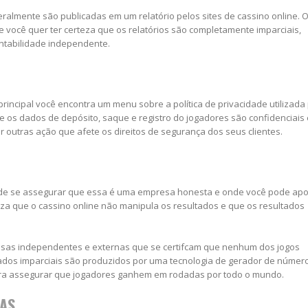
ralmente são publicadas em um relatório pelos sites de cassino online. 
e você quer ter certeza que os relatórios são completamente imparciais,
ontabilidade independente.
incipal você encontra um menu sobre a política de privacidade utilizada
e os dados de depósito, saque e registro do jogadores são confidenciais 
 outras ação que afete os direitos de segurança dos seus clientes.
pode se assegurar que essa é uma empresa honesta e onde você pode apo
eza que o cassino online não manipula os resultados e que os resultados
sas independentes e externas que se certifcam que nenhum dos jogos
tados imparciais são produzidos por uma tecnologia de gerador de númer
para assegurar que jogadores ganhem em rodadas por todo o mundo.
TAS