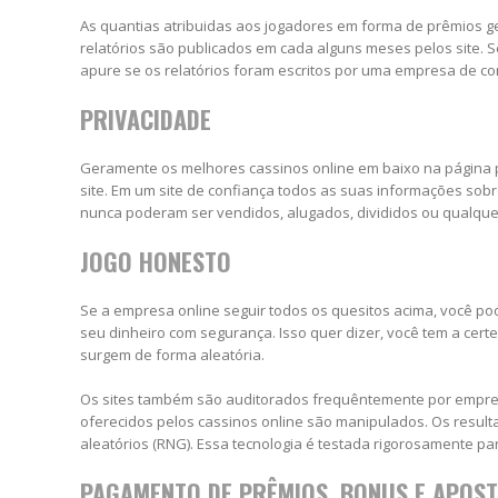
As quantias atribuidas aos jogadores em forma de prêmios ge
relatórios são publicados em cada alguns meses pelos site. S
apure se os relatórios foram escritos por uma empresa de c
PRIVACIDADE
Geramente os melhores cassinos online em baixo na página pr
site. Em um site de confiança todos as suas informações sobr
nunca poderam ser vendidos, alugados, divididos ou qualquer
JOGO HONESTO
Se a empresa online seguir todos os quesitos acima, você 
seu dinheiro com segurança. Isso quer dizer, você tem a cert
surgem de forma aleatória.
Os sites também são auditorados frequêntemente por empre
oferecidos pelos cassinos online são manipulados. Os resul
aleatórios (RNG). Essa tecnologia é testada rigorosamente 
PAGAMENTO DE PRÊMIOS, BONUS E APOS