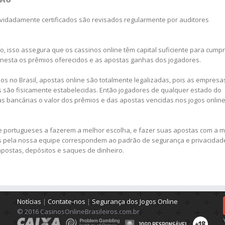
vidadamente certificados são revisados regularmente por auditores
isso assegura que os cassinos online têm capital suficiente para cumpr
onesta os prêmios oferecidos e as apostas ganhas dos jogadores.
s no Brasil, apostas online são totalmente legalizadas, pois as empresa
as são fisicamente estabelecidas. Então jogadores de qualquer estado do
as bancárias o valor dos prêmios e das apostas vencidas nos jogos onlin
 e portugueses a fazerem a melhor escolha, e fazer suas apostas com a m
s pela nossa equipe correspondem ao padrão de segurança e privacidad
postas, depósitos e saques de dinheiro.
Notícias
|
Contate-nos
|
Segurança dos Jogos Online
© 2016 CasinosOnlineBrasileiros.com.br