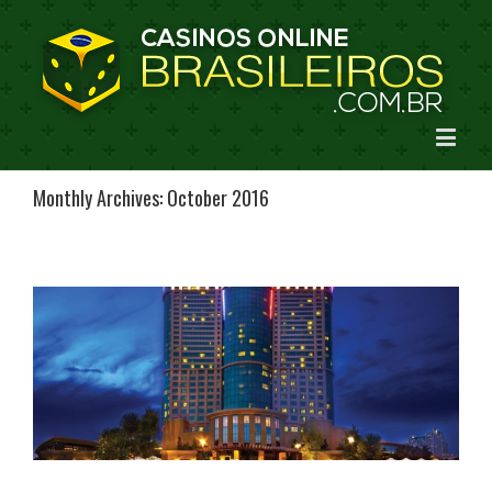
Monthly Archives:
October 2016