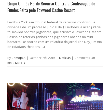
Grupo Chinês Perde Recurso Contra a Confiscação de
Fundos Feita pelo Foxwood Casino Resort
Em Nova York, um tribunal federal de recursos confirmou a
dispensa de um processo judicial de $3 milhões, a ação judicial
foi movida por três jogadores, que acusam o Foxwoods Resort
Casino de reter os ganhos dos jogadores obtidos no mini-
baccarat. De acordo com um relatório do jornal The Day, um trio
de cidadãos chineses [...]
on
By
Comojo A
|
October 7th, 2016
|
Notícias
|
Comments Off
Grupo
Read More
Chinês
Perde
Recurso
Contra
a
Confiscaç
de
Fundos
Feita