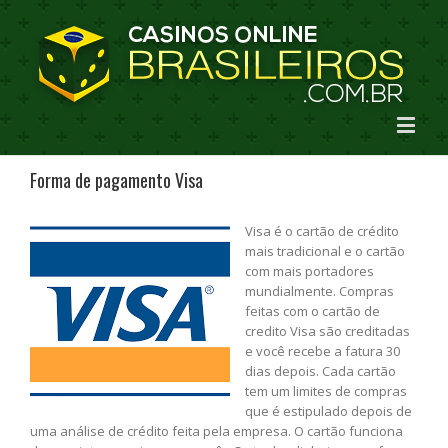
Forma de pagamento Visa
Visa é o cartão de crédito
mais tradicional e o cartão
com mais portadores
mundialmente. Compras
feitas com o cartão de
credito Visa são creditadas
e você recebe a fatura 30
dias depois. Cada cartão
tem um limites de compras
que é estipulado depois de
uma análise de crédito feita pela empresa. O cartão funciona