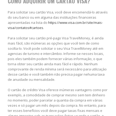
COMO ADQUIRIR UM CARTÃO VISA?
Para solicitar seu cartão Visa, você deve encomendá-lo através
do seu banco ou em alguma das instituições financeiras
apresentadas na lista do
https://www.visa.com.br/site/mais-
visa/contatos#cartoes
.
Para solicitar seu cartão pré-pago Visa TravelMoney, é ainda
mais fácil, são inúmeras as opções que você tem de como
socilta-lo. Você pode solicitar o seu Visa TravelMoney até em
agencias de turismo e intercâmbio. Informe-se nesses locais,
pois eles também podem fornecer várias informação, o que
torna obter seu cartão ainda mais fácil e rápido. Nenhum
comprovante de renda mínima será necessário para utilizaçào
desse cartào e você também não precisa pagar nehuma taxa
de anuidade ou mensalidade.
O cartão de crédito Visa oferece inúmeras vantagens como por
exemplo, a comodidade de comprar mesmo sem tem dinheiro
no momento, poder parcelar a quantia da compra em várias
vezes e só pagar um mês depois da compra. No entanto, para
ter esses benefícios você deve pagar taxas fixas mensais e
alguns impostos sob as transações feitas usando o cartão, o