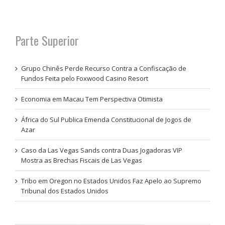
Parte Superior
Grupo Chinês Perde Recurso Contra a Confiscação de
Fundos Feita pelo Foxwood Casino Resort
Economia em Macau Tem Perspectiva Otimista
África do Sul Publica Emenda Constitucional de Jogos de
Azar
Caso da Las Vegas Sands contra Duas Jogadoras VIP
Mostra as Brechas Fiscais de Las Vegas
Tribo em Oregon no Estados Unidos Faz Apelo ao Supremo
Tribunal dos Estados Unidos