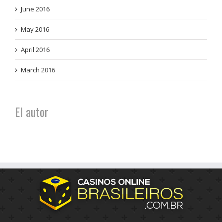
June 2016
May 2016
April 2016
March 2016
El autor