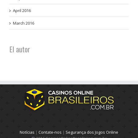
April 2016
March 2016
El autor
Notícias
|
Contate-nos
|
Segurança dos Jogos Online