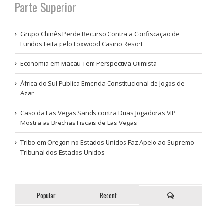
Parte Superior
Grupo Chinês Perde Recurso Contra a Confiscação de
Fundos Feita pelo Foxwood Casino Resort
Economia em Macau Tem Perspectiva Otimista
África do Sul Publica Emenda Constitucional de Jogos de
Azar
Caso da Las Vegas Sands contra Duas Jogadoras VIP
Mostra as Brechas Fiscais de Las Vegas
Tribo em Oregon no Estados Unidos Faz Apelo ao Supremo
Tribunal dos Estados Unidos
Popular
Recent