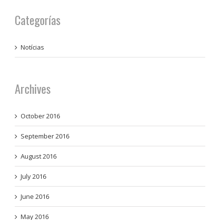
Categorías
Notícias
Archives
October 2016
September 2016
August 2016
July 2016
June 2016
May 2016