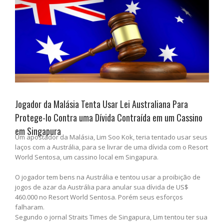
Jogador da Malásia Tenta Usar Lei Australiana Para
Protege-lo Contra uma Dívida Contraída em um Cassino
em Singapura
Um apostador da Malásia,
Lim
Soo
Kok
, teria tentado usar seus
laços com a Austrália, para se livrar de uma dívida com o
Resort
World
Sentosa
, um cassino local em Singapura.
O jogador tem bens na Austrália e tentou usar a proibição de
jogos de azar da Austrália para anular sua dívida de US$
460.000 no
Resort
World
Sentosa
. Porém seus esforços
falharam.
Segundo o jornal
Straits
Times de Singapura,
Lim
tentou ter sua