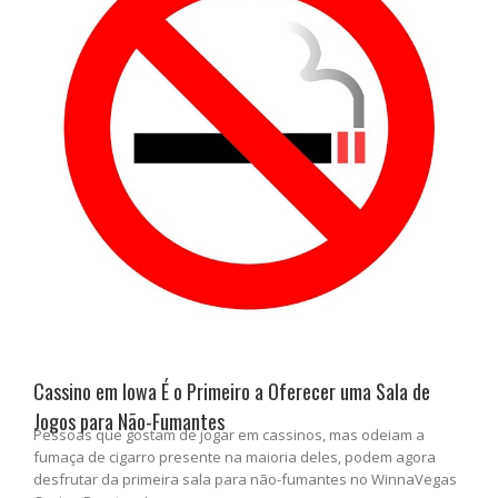
Cassino em Iowa É o Primeiro a Oferecer uma Sala de
Jogos para Não-Fumantes
Pessoas que gostam de jogar em cassinos, mas odeiam a
fumaça de cigarro presente na maioria deles, podem agora
desfrutar da primeira sala para não-fumantes no
WinnaVegas