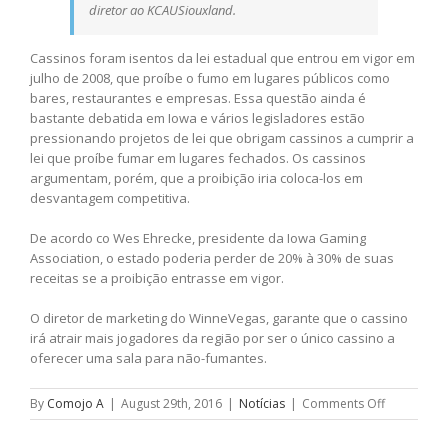
diretor ao
KCAU
Siouxland
.
Cassinos foram isentos da lei estadual que entrou em vigor em
julho de 2008, que proíbe o fumo em lugares públicos como
bares, restaurantes e empresas. Essa questão ainda é
bastante debatida em Iowa e vários legisladores estão
pressionando projetos de lei que obrigam cassinos a cumprir a
lei que proíbe fumar em lugares fechados. Os cassinos
argumentam, porém, que a proibição iria coloca-los em
desvantagem competitiva.
De acordo
co
Wes
Ehrecke
, presidente da Iowa
Gaming
Association
, o estado poderia perder de 20% à 30% de suas
receitas se a proibição entrasse em vigor.
O diretor de marketing do
WinneVegas
, garante que o cassino
irá atrair mais jogadores da região por ser o único cassino a
oferecer uma sala para não-fumantes.
on
By
Comojo A
|
August 29th, 2016
|
Notícias
|
Comments Off
Cassino
em