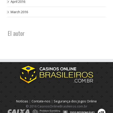
April 2016
March 2016
El autor
Notícias
|
Contate-nos
|
Segurança dos Jogos Online
© 2016 CasinosOnlineBrasileiros.com.br