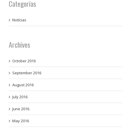
Categorías
Notícias
Archives
October 2016
September 2016
August 2016
July 2016
June 2016
May 2016