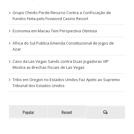
Grupo Chinês Perde Recurso Contra a Confiscação de
Fundos Feita pelo Foxwood Casino Resort
Economia em Macau Tem Perspectiva Otimista
África do Sul Publica Emenda Constitucional de Jogos de
Azar
Caso da Las Vegas Sands contra Duas Jogadoras VIP
Mostra as Brechas Fiscais de Las Vegas
Tribo em Oregon no Estados Unidos Faz Apelo ao Supremo
Tribunal dos Estados Unidos
Popular
Recent