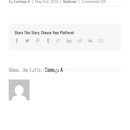
on
By
Comojo A
|
May 3rd, 2016
|
Notícias
|
Comments Off
Cassino
É
Multado
por
Violação
Share This Story, Choose Your Platform!
do
Meio
Ambiente
About the Author: 
Comojo A