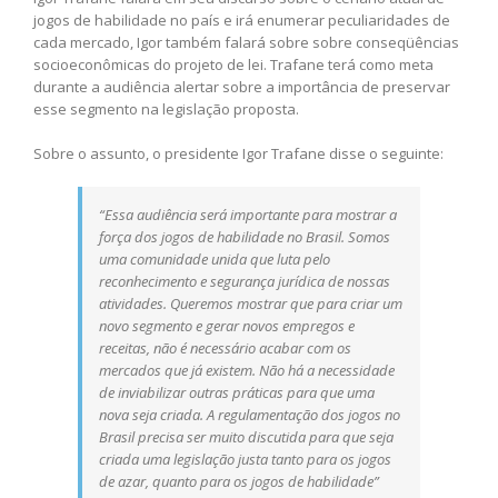
jogos de habilidade no país e irá enumerar peculiaridades de
cada mercado, Igor também falará sobre sobre conseqüências
socioeconômicas do projeto de lei.
Trafane
terá como meta
durante a audiência alertar sobre a importância de preservar
esse segmento na legislação proposta.
Sobre o assunto, o presidente Igor
Trafane
disse o seguinte:
“Essa audiência será importante para mostrar a
força dos jogos de habilidade no Brasil. Somos
uma comunidade unida que luta pelo
reconhecimento e segurança jurídica de nossas
atividades. Queremos mostrar que para criar um
novo segmento e gerar novos empregos e
receitas, não é necessário acabar com os
mercados que já existem. Não há a necessidade
de inviabilizar outras práticas para que uma
nova seja criada. A regulamentação dos jogos no
Brasil precisa ser muito discutida para que seja
criada uma legislação justa tanto para os jogos
de azar, quanto para os jogos de habilidade”