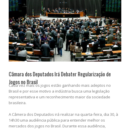
Câmara dos Deputados Irá Debater Regularização de
Jogos no Brasil
Cada vez mais os jogos estão ganhando mais adeptos no
Brasil e por esse motivo a indústria busca uma legislação
representativa e um reconhecimento maior da sociedade
brasileira.
A Câmera dos Deputados irá realizar na quarta-feira, dia 30,
à
14h30
uma
audiência pública para entender melhor os
mercados dos jogos no Brasil. Durante essa
audiência,