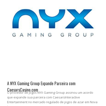
A NYX Gaming Group Expande Parceira com
CaesarsCasino.com
O provedor de jogos
NYX
Gaming
Group
assinou um acordo
que expande sua parceira com
Caesars
Interactive
Entertainment
no mercado regulado de jogos de azar em Nova