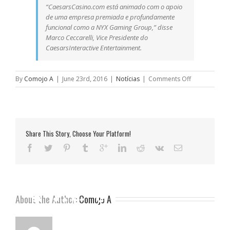
“
CaesarsCasino.com
está animado com o
apoio
de uma empresa premiada e profundamente
funcional como a
NYX
Gaming
Group
,” disse
Marco
Ceccarelli
,
Vice Presidente
do
Caesars
Interactive
Entertainment
.
on
By
Comojo A
|
June 23rd, 2016
|
Notícias
|
Comments Off
A
NYX
Gaming
Group
Expande
Share This Story, Choose Your Platform!
Parceira
com
CaesarsCasi
About the Author: 
Comojo A